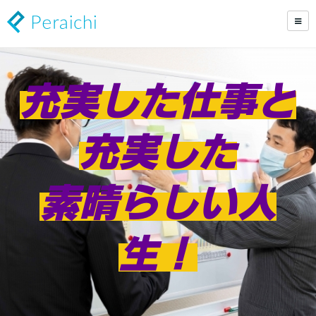
充実した仕事と
充実した
素晴らしい人
生
！